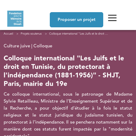
Aller au contenu principal
Navigation principale
Proposer un projet
Fil d'Ariane
Accueil
Projets soutenus
Colloque international "Les Juifs et le droit en Tunisie, du protectorat à l'indépendance (1881-1956)" - SHJT, Paris, mairie du 19e
Culture juive | Colloque
Colloque international "Les Juifs et le
droit en Tunisie, du protectorat à
l'indépendance (1881-1956)" - SHJT,
Paris, mairie du 19e
Ce colloque international, sous le patronage de Madame
Sylvie Retailleau, Ministre de l’Enseignement Supérieur et de
la Recherche,
a pour objectif d’étudier à la fois le statut
religieux et le statut juridique du judaïsme tunisien, du
protectorat à l’indépendance. Il se penchera notamment sur la
manière dont ces statuts furent impactés par la "modernité