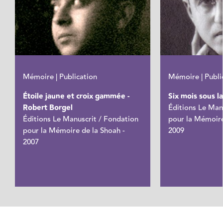
Mémoire | Publication
Mémoire | Publi
Étoile jaune et croix gammée -
Six mois sous l
Robert Borgel
Éditions Le Man
Éditions Le Manuscrit / Fondation
pour la Mémoire
pour la Mémoire de la Shoah -
2009
2007