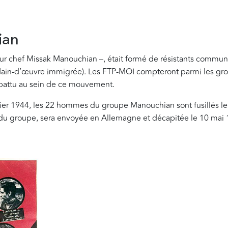
ian
r chef Missak Manouchian –, était formé de résistants commu
- Main-d’œuvre immigrée). Les FTP-MOI compteront parmi les gro
mbattu au sein de ce mouvement.
rier 1944, les 22 hommes du groupe Manouchian sont fusillés l
 du groupe, sera envoyée en Allemagne et décapitée le 10 mai