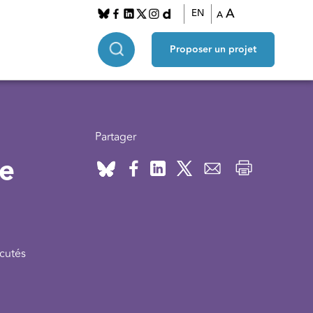
A
EN
A
Proposer un projet
Partager
pe
cutés