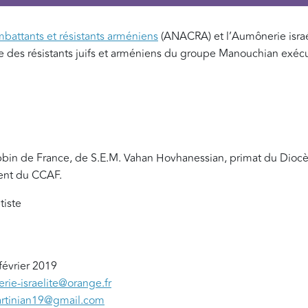
battants et résistants arméniens
(ANACRA) et l’Aumônerie israé
 des résistants juifs et arméniens du groupe Manouchian exécu
bin de France, de S.E.M. Vahan Hovhanessian, primat du Diocès
dent du CCAF.
tiste
 février 2019
rie-israelite@orange.fr
artinian19@gmail.com