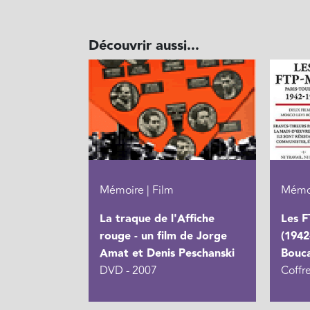
Découvrir aussi...
Mémoire | Film
Mémoi
La traque de l'Affiche
Les F
rouge - un film de Jorge
(1942
Amat et Denis Peschanski
Bouca
DVD - 2007
Coffr