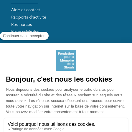
Aide et contact
Rapports d'activité
Ressources
Nous rejoindre
Nos autres sites
Aide aux survivants de la Shoah
Mémoires vives
Liens utiles
Mémorial de la Shoah
Le camp des Milles
Yad Vashem France
Akadem
mahJ