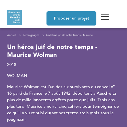
Aller au contenu principal
Navigation principale
Proposer un projet
Fil d'Ariane
Accueil
Témoignages
Un héros juif de notre temps - Maurice Wolman
Un héros juif de notre temps -
Maurice Wolman
2018
WOLMAN
Maurice Wolman est l’un des six survivants du convoi n°
16 parti de France le 7 août 1942, déportant à Auschwitz
plus de mille innocents arrêtés parce que juifs. Trois ans
plus tard, Maurice a noirci cinq cahiers pour témoigner de
ce qu’il a vu et subi durant ses trente-trois mois sous le
joug nazi.