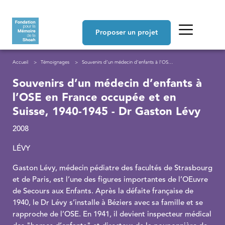
Aller au contenu principal
Navigation principale
Proposer un projet
Fil d'Ariane
Accueil
Témoignages
Souvenirs d’un médecin d’enfants à l’OSE en France occupée et en Suisse, 1940-1945 - Dr Gaston Lévy
Souvenirs d’un médecin d’enfants à
l’OSE en France occupée et en
Suisse, 1940-1945 - Dr Gaston Lévy
2008
LÉVY
Gaston Lévy, médecin pédiatre des facultés de Strasbourg
et de Paris, est l’une des figures importantes de l’OEuvre
de Secours aux Enfants. Après la défaite française de
1940, le Dr Lévy s’installe à Béziers avec sa famille et se
rapproche de l’OSE. En 1941, il devient inspecteur médical