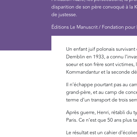
disparition de son père convoqué à la K
de justesse.
Éditions Le Manuscrit / Fondation pour
Un enfant juif polonais survivant
Demblin en 1933, a connu l’invasi
soeur et son frère sont victimes,
Kommandantur et la seconde dépor
Il n’échappe pourtant pas au cam
grand-père, et au camp de concen
terme d’un transport de trois sem
Après guerre, Henri, rétabli du 
Paris. Ce n’est que 50 ans plus t
Le résultat est un cahier d’écolie