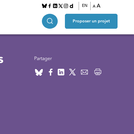
A
EN
A
Proposer un projet
s
Partager