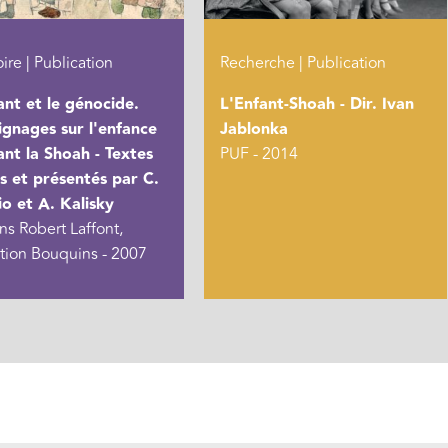
re | Publication
Recherche | Publication
ant et le génocide.
L'Enfant-Shoah - Dir. Ivan
gnages sur l'enfance
Jablonka
nt la Shoah - Textes
PUF - 2014
is et présentés par C.
o et A. Kalisky
ns Robert Laffont,
ction Bouquins - 2007