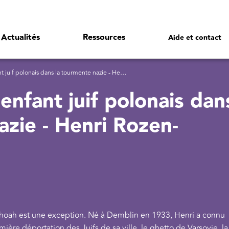
Actualités
Ressources
Aide et contact
f polonais dans la tourmente nazie - Henri Rozen-Rechels
 enfant juif polonais dan
azie - Henri Rozen-
a Shoah est une exception. Né à Demblin en 1933, Henri a connu
emière déportation des Juifs de sa ville, le ghetto de Varsovie, la