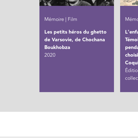
Mémoire | Film
Mémoi
Les petits héros du ghetto
L'enf
de Varsovie, de Chochana
Témoi
Boukhobza
penda
2020
chois
Coqui
Éditio
colle