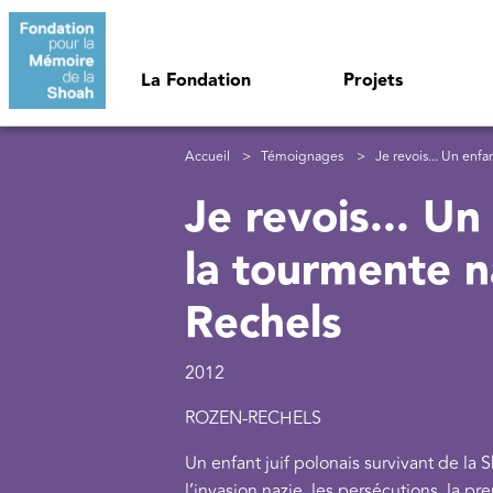
Aller au contenu principal
Navigation principale
La Fondation
Projets
Fil d'Ariane
Accueil
Témoignages
Je revois... Un enfant jui
Je revois... Un
la tourmente n
Rechels
2012
ROZEN-RECHELS
Un enfant juif polonais survivant de l
l’invasion nazie, les persécutions, la pr