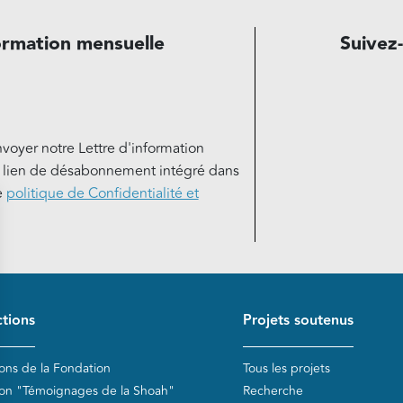
ormation mensuelle
Suivez
nvoyer notre Lettre d'information
e lien de désabonnement intégré dans
e
politique de Confidentialité et
de page
tions
Projets soutenus
ions de la Fondation
Tous les projets
ion "Témoignages de la Shoah"
Recherche