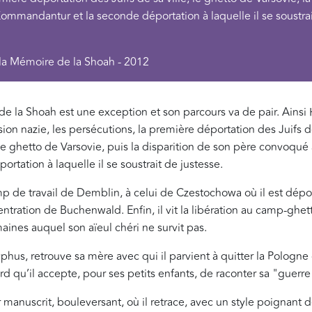
ommandantur et la seconde déportation à laquelle il se soustrai
 la Mémoire de la Shoah - 2012
 de la Shoah est une exception et son parcours va de pair. Ainsi 
on nazie, les persécutions, la première déportation des Juifs de
 le ghetto de Varsovie, puis la disparition de son père convoqué 
tation à laquelle il se soustrait de justesse.
p de travail de Demblin, à celui de Czestochowa où il est dépo
tration de Buchenwald. Enfin, il vit la libération au camp-ghett
aines auquel son aïeul chéri ne survit pas.
typhus, retrouve sa mère avec qui il parvient à quitter la Polog
ard qu’il accepte, pour ses petits enfants, de raconter sa "guerre
r manuscrit, bouleversant, où il retrace, avec un style poignant d