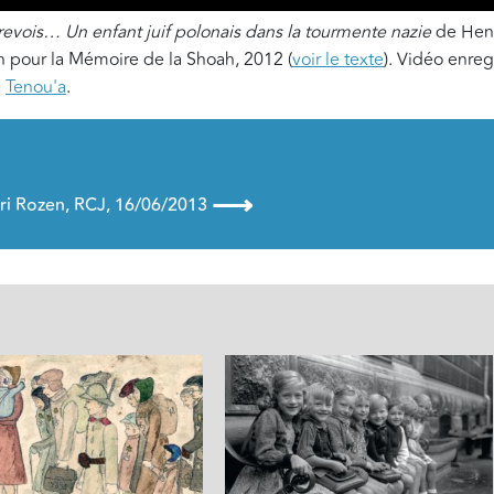
revois… Un enfant juif polonais dans la tourmente nazie
de Henr
n pour la Mémoire de la Shoah, 2012 (
voir le texte
). Vidéo enreg
e
Tenou'a
.
⟶
ri Rozen, RCJ, 16/06/2013