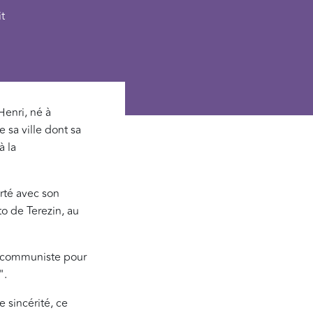
t
Henri, né à
 sa ville dont sa
à la
rté avec son
o de Terezin, au
ne communiste pour
".
e sincérité, ce