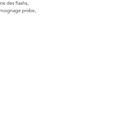
nne des flashs,
 témoignage probe,